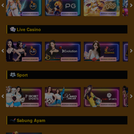
Live Casino
Sport
Sabung Ayam