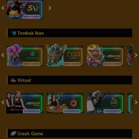
Tembak Ikan
Virtual
Crash Game