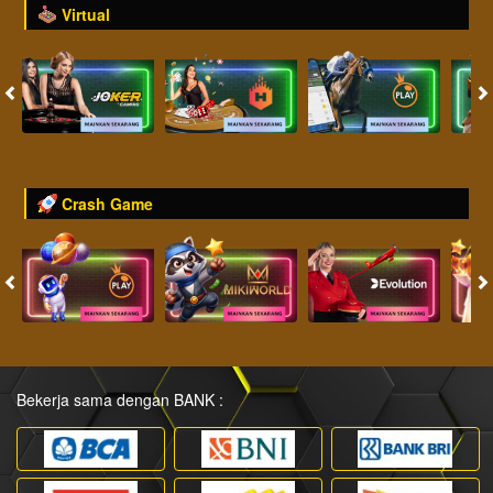
Virtual
Crash Game
Bekerja sama dengan BANK :