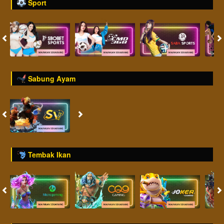
Sport
Sabung Ayam
Tembak Ikan