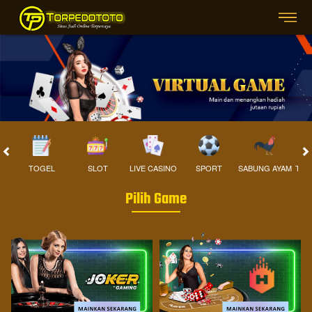
TOGEL
SLOT
LIVE CASINO
SPORT
SABUNG AYAM
TEM
Pilih Game